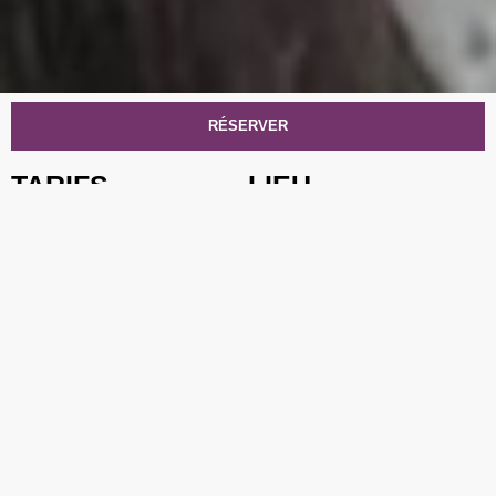
RÉSERVER
SUN + ODC
LE
TARIFS
LIEU
Tarif réduit** :
15
€*
ROCK N EAT
Tarif prévente :
17
€*
32 Quai Arloing, 69009 Lyon
Tarif guichet :
20
€
*+ frais de loc.
**
demandeurs d’emploi,
bénéficiaires du RSA, – 18
ans sur présentation d’un
justificatif
RÉSERVER
CULTURE CAMPUS
PASS'RÉGION