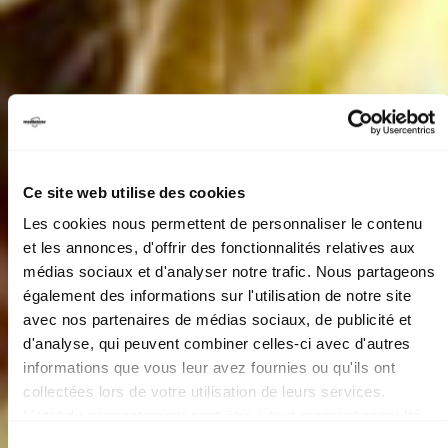
Ce site web utilise des cookies
Les cookies nous permettent de personnaliser le contenu
et les annonces, d'offrir des fonctionnalités relatives aux
médias sociaux et d'analyser notre trafic. Nous partageons
également des informations sur l'utilisation de notre site
avec nos partenaires de médias sociaux, de publicité et
d'analyse, qui peuvent combiner celles-ci avec d'autres
informations que vous leur avez fournies ou qu'ils ont
collectées lors de votre utilisation de leurs services.
DERNIÈRES PLACES
L'état du consentement peut être à tout moment consulté
depuis la page Mentions Légales.
Sélection