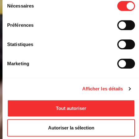
SUN + ODC
Nécessaires
du
consentement
ROCK N EAT
Préférences
EVENT FACEBOOK
RÉSERVER
Statistiques
Marketing
Afficher les détails
Tout autoriser
Autoriser la sélection