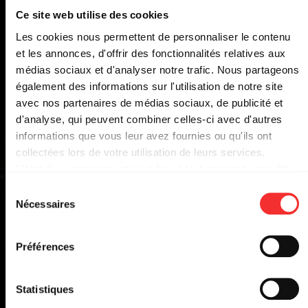
Ce site web utilise des cookies
Les cookies nous permettent de personnaliser le contenu
et les annonces, d'offrir des fonctionnalités relatives aux
médias sociaux et d'analyser notre trafic. Nous partageons
également des informations sur l'utilisation de notre site
avec nos partenaires de médias sociaux, de publicité et
d'analyse, qui peuvent combiner celles-ci avec d'autres
informations que vous leur avez fournies ou qu'ils ont
WARM-UP PLANE'R FEST
collectées lors de votre utilisation de leurs services.
2026 AU DR. FEELGOOD
L'état du consentement peut être à tout moment consulté
depuis la page Mentions Légales.
ROCKET
Sélection
Nécessaires
du
consentement
DR.FEELGOOD
18:30
JEU. 12 MAR.
ROCKET
Préférences
2026
EVENT FACEBOOK
Statistiques