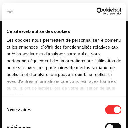
JEAN-PAUL MELOT
Ce site web utilise des cookies
Les cookies nous permettent de personnaliser le contenu
et les annonces, d'offrir des fonctionnalités relatives aux
25 & 29 rue des Capucins
69001 LYON
médias sociaux et d'analyser notre trafic. Nous
Tel : +33 (0)4 78 27 93 99
partageons également des informations sur l'utilisation de
Mail : info[@]mediatone.net
notre site avec nos partenaires de médias sociaux, de
publicité et d'analyse, qui peuvent combiner celles-ci
avec d'autres informations que vous leur avez fournies
© 2025
MEDIATONE
.
ou qu'ils ont collectées lors de votre utilisation de leurs
TOUS DROITS RÉSERVÉS
services.
CONTACT
L'état du consentement peut être à tout moment consulté
PRESSE
Sélection
depuis la page Mentions Légales.
PARTENARIAT
Nécessaires
du
REJOIGNEZ-NOUS
consentement
INSCRIPTION NEWSLETTER PUBLIC
INSCRIPTION NEWSLETTER PRESSE
Préférences