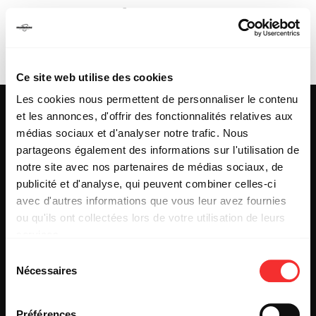
SALOMÉ VIAN-
MONTALAND
Ce site web utilise des cookies
Les cookies nous permettent de personnaliser le contenu
et les annonces, d'offrir des fonctionnalités relatives aux
médias sociaux et d'analyser notre trafic. Nous
partageons également des informations sur l'utilisation de
25 & 29 rue des Capucins
69001 LYON
notre site avec nos partenaires de médias sociaux, de
Tel : +33 (0)4 78 27 93 99
publicité et d'analyse, qui peuvent combiner celles-ci
Mail : info[@]mediatone.net
avec d'autres informations que vous leur avez fournies
ou qu'ils ont collectées lors de votre utilisation de leurs
services.
© 2025
MEDIATONE
.
L'état du consentement peut être à tout moment consulté
TOUS DROITS RÉSERVÉS
Sélection
depuis la page Mentions Légales.
Nécessaires
du
CONTACT
PRESSE
consentement
PARTENARIAT
Préférences