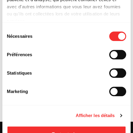
PLANE’R FEST 2025
avec d'autres informations que vous leur avez fournies
ou qu'ils ont collectées lors de votre utilisation de leurs
services.
L'état du consentement peut être à tout moment consulté
Sélection
depuis la page Mentions Légales.
Nécessaires
du
consentement
Préférences
Statistiques
Marketing
PLANE’R FEST
Afficher les détails