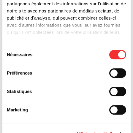
partageons également des informations sur l'utilisation de
notre site avec nos partenaires de médias sociaux, de
publicité et d'analyse, qui peuvent combiner celles-ci
avec d'autres informations que vous leur avez fournies
LES RENCONTRES
ou qu'ils ont collectées lors de votre utilisation de leurs
DISKOVER
services.
L'état du consentement peut être à tout moment consulté
Sélection
depuis la page Mentions Légales.
Nécessaires
du
consentement
Préférences
Statistiques
Marketing