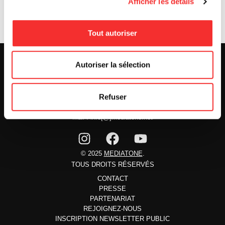
Afficher les détails
RENCONTRES DISKOVER
Tout autoriser
Autoriser la sélection
25 & 29 rue des Capucins
Refuser
69001 LYON
Tel : +33 (0)4 78 27 93 99
Mail : info[@]mediatone.net
© 2025
MEDIATONE
.
TOUS DROITS RÉSERVÉS
CONTACT
PRESSE
PARTENARIAT
REJOIGNEZ-NOUS
INSCRIPTION NEWSLETTER PUBLIC