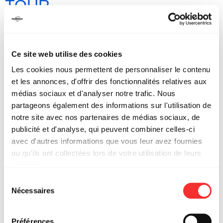
TOUR
Ce site web utilise des cookies
Les cookies nous permettent de personnaliser le contenu
et les annonces, d'offrir des fonctionnalités relatives aux
médias sociaux et d'analyser notre trafic. Nous
partageons également des informations sur l'utilisation de
notre site avec nos partenaires de médias sociaux, de
publicité et d'analyse, qui peuvent combiner celles-ci
avec d'autres informations que vous leur avez fournies
ou qu'ils ont collectées lors de votre utilisation de leurs
services.
L'état du consentement peut être à tout moment consulté
Sélection
BIGFLO & OLI : KARMA
depuis la page Mentions Légales.
Nécessaires
du
TOUR
consentement
Préférences