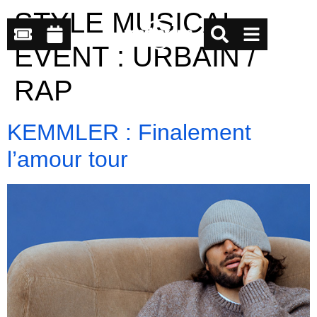
STYLE MUSICAL
EVENT :
URBAIN /
RAP
KEMMLER : Finalement
l’amour tour