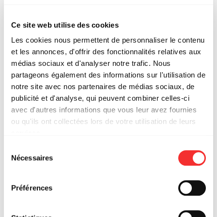
Ce site web utilise des cookies
BATTLE BD
Les cookies nous permettent de personnaliser le contenu
et les annonces, d'offrir des fonctionnalités relatives aux
DUBANKO
médias sociaux et d'analyser notre trafic. Nous
partageons également des informations sur l'utilisation de
notre site avec nos partenaires de médias sociaux, de
publicité et d'analyse, qui peuvent combiner celles-ci
avec d'autres informations que vous leur avez fournies
ou qu'ils ont collectées lors de votre utilisation de leurs
services.
L'état du consentement peut être à tout moment consulté
Sélection
depuis la page Mentions Légales.
Nécessaires
du
consentement
Préférences